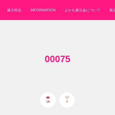
展示作品
INFORMATION
よかも展示会について
展
00075
16
0