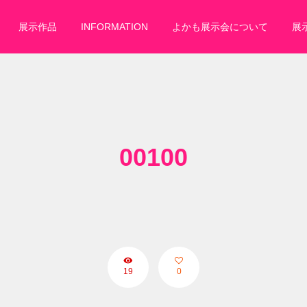
展示作品
INFORMATION
よかも展示会について
展
00100
19
0