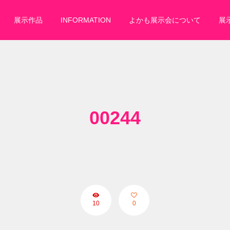
展示作品
INFORMATION
よかも展示会について
展
00244
10
0