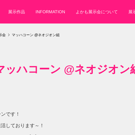
展示作品
INFORMATION
よかも展示会について
展
示会
マッハコーン @ネオジオン組
マッハコーン @ネオジオン
ーンです！
模活しております～！